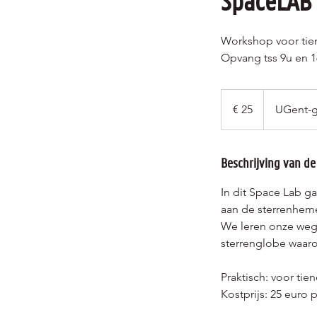
SpaceLAB
Workshop voor tien
Opvang tss 9u en 
25
euro
€ 25
UGent-g
Beschrijving van de
In dit Space Lab g
aan de sterrenheme
We leren onze weg
sterrenglobe waarop
Praktisch: voor tien
Kostprijs: 25 euro p