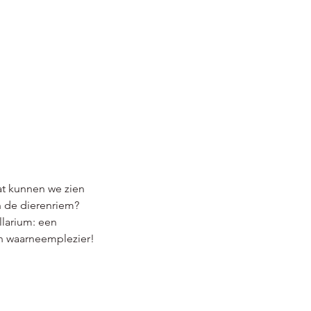
at kunnen we zien
n de dierenriem?
larium: een
ren waarneemplezier!