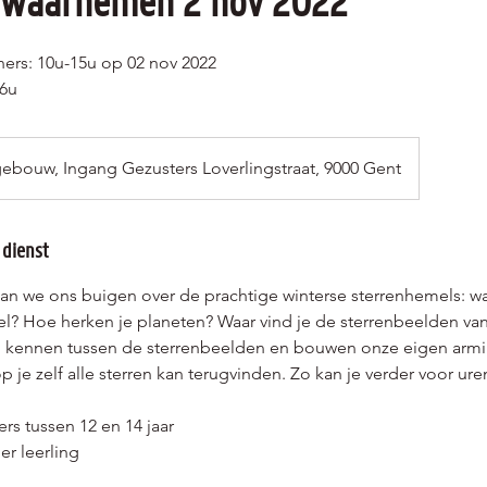
 waarnemen 2 nov 2022
ers: 10u-15u op 02 nov 2022
16u
ebouw, Ingang Gezusters Loverlingstraat, 9000 Gent
 dienst
aan we ons buigen over de prachtige winterse sterrenhemels: w
l? Hoe herken je planeten? Waar vind je de sterrenbeelden va
 kennen tussen de sterrenbeelden en bouwen onze eigen armil
 je zelf alle sterren kan terugvinden. Zo kan je verder voor u
ers tussen 12 en 14 jaar
er leerling