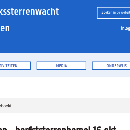
kssterrenwacht
ien
Inlo
TIVITEITEN
MEDIA
ONDERWIJS
eboekt.