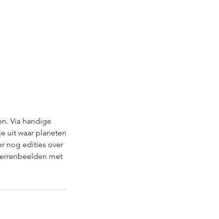
en. Via handige
je uit waar planeten
r nog edities over
sterrenbeelden met