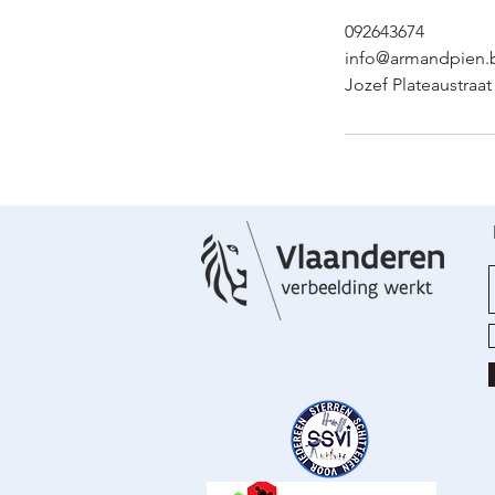
092643674
info@armandpien.
Jozef Plateaustraa