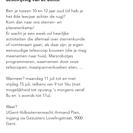
e
n
Ben je tussen 10 en 12 jaar oud (of heb je
het 4de leerjaar achter de rug)?
Kom dan naar ons sterren- en
planetenkamp!
Er wacht je een week vol heerlijke
activiteiten die allemaal over sterrenkunde
of ruimtevaart gaan, als daar zijn: je eigen
eenvoudige telescoop bouwen (die je mag
meenemen naar huis), Marsrobotjes
programmeren, waarnemen door onze
telescopen, maanpannenkoeken eten, ...
Wanneer? maandag 11 juli tot en met
vrijdag 15 juli, telkens van 9 tot 16u (met
mogelijkheid tot opvang 's morgens vanaf
8u en 's avonds tot 17u).
Waar?
UGent-Volkssterrenwacht Armand Pien,
ingang via Gezusters Lovelingstraat, 9000
Gent.