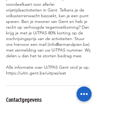
voordeelkaart voor allerlei
vrijetijdsactiviteiten in Gent. Telkens je de
volkssterrenwacht bezoekt, kan je een punt
sparen. Ben je inwoner van Gent en heb je
recht op verhoogde tegemoetkoming? Dan
krijg je met je UiTPAS 80% korting op de
inschrijvingsprijs van de activiteiten. Stuur
ons hiervoor een mail (info@armandpien.be)
met vermelding van uw UiTPAS nummer. Wij
delen u dan het te storten bedrag mee.
Alle informatie over UiTPAS Gent vind je op:
https://uitin.gent.be/uitpas/wat
Contactgegevens
092643674
info@armandpien.be
Jozef Plateaustraat 22, Ghent, Belgium