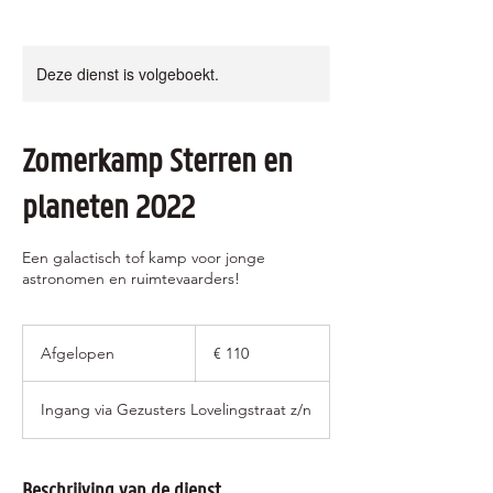
Deze dienst is volgeboekt.
Zomerkamp Sterren en
planeten 2022
Een galactisch tof kamp voor jonge
astronomen en ruimtevaarders!
110
euro
Afgelopen
A
€ 110
f
g
Ingang via Gezusters Lovelingstraat z/n
e
l
o
p
Beschrijving van de dienst