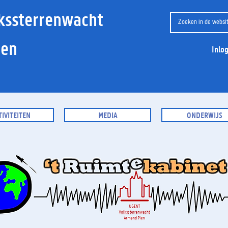
kssterrenwacht
ien
Inlo
TIVITEITEN
MEDIA
ONDERWIJS