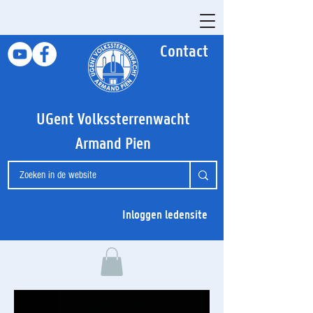
Contact
UGent Volkssterrenwacht
Armand Pien
Inloggen ledensite