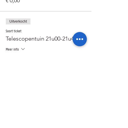
€ 0,00
Uitverkocht
Soort ticket
Telescopentuin 21u00-21u45
Meer info
Prijs
€ 0,00
Uitverkocht
Soort ticket
Voordracht 20u00-20u45
Meer info