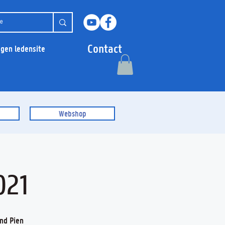
Contact
ggen ledensite
Webshop
021
nd Pien