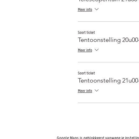
Meer info
Soort ticket
Tentoonstelling 20u00
Meer info
Soort ticket
Tentoonstelling 21u00
Meer info
Google Maps is geblokkeerd vanwege je instelling