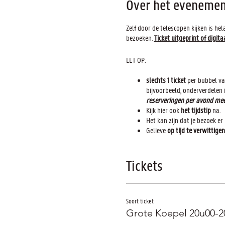
Over het evenemen
Zelf door de telescopen kijken is h
bezoeken.
Ticket uitgeprint of digita
LET OP:
slechts 1 ticket
per bubbel v
bijvoorbeeld, onderverdelen
reserveringen per avond mee
Kijk hier ook
het tijdstip
na.
Het kan zijn dat je bezoek er
Gelieve
op tijd te verwittigen
willen we de vlotte werking
via de chatbox rechtsonder o
Tickets
Mondmasker is wettelijk verplicht (+
Wij vragen je ook om de Bluetooth e
De app vind je op:
https://coronalert
Soort ticket
Bedankt bij voorbaat voor je gewaa
Grote Koepel 20u00-2
Meer informatie over de maatregelen