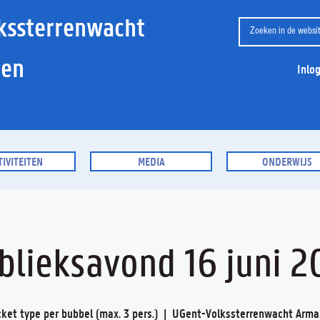
kssterrenwacht
ien
Inlo
TIVITEITEN
MEDIA
ONDERWIJS
blieksavond 16 juni 2
icket type per bubbel (max. 3 pers.)
  |  
UGent-Volkssterrenwacht Arma