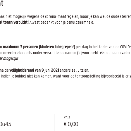
t
elaas niet mogelijk wegens de corona-maatregelen, maar je kan wel de oude sterr
al tonen verplicht!
Alvast bedankt voor je behulpzaamheid.
an
maximum 3 personen (kinderen inbegrepen!)
per dag in het kader van de COVID-
 in meerdere bubbels onder verschillende namen (bijvoorbeeld: één op naam vade
r mogelijk!
 na de
veiligheidsraad van 9 juni 2021
anders zal uitzien.
indien je bubbel niet kan komen, want voor de tentoonstelling bijvoorbeeld is er sl
 van onze sterrenwacht garanderen en niet onnodig medewerkers inschakelen voor 
p de website vóór 16u00 op de dag zelf.
12j)
. De activiteiten van de sterrenwacht vallen onder "musea en auditoria".
n de Coronalert-app aan te zetten op je mobiel toestel.
.be/nl/
Prijs
rdeerde medewerking om de veiligheid van onze vrijwillige medewerkers te verhog
0u45
€ 0,00
 is te vinden op:
https://www.armandpien.be/status-covid-19