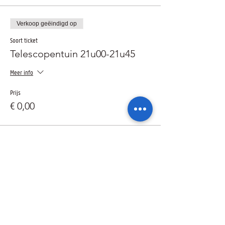
Verkoop geëindigd op
Soort ticket
Telescopentuin 21u00-21u45
Meer info
Prijs
€ 0,00
Uitverkocht
Soort ticket
Tentoonstelling 20u00-20u45
Meer info
Prijs