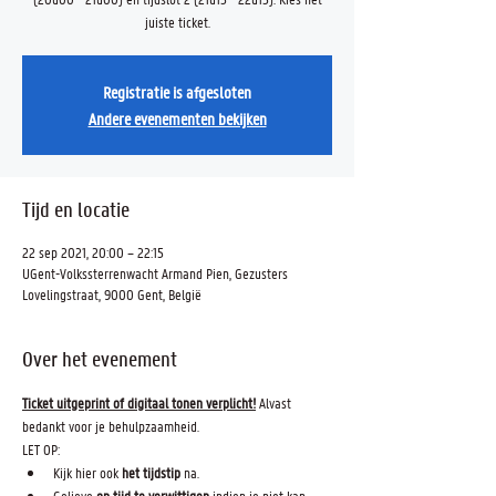
juiste ticket.
Registratie is afgesloten
Andere evenementen bekijken
Tijd en locatie
22 sep 2021, 20:00 – 22:15
UGent-Volkssterrenwacht Armand Pien, Gezusters
Lovelingstraat, 9000 Gent, België
Over het evenement
Ticket uitgeprint of digitaal tonen verplicht!
 Alvast 
bedankt voor je behulpzaamheid.
LET OP: 
Kijk hier ook 
het tijdstip
 na.
Gelieve 
op tijd te verwittigen
 indien je niet kan 