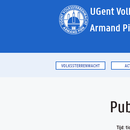
UGent Vol
Armand P
VOLKSSTERRENWACHT
AC
Pub
Tijd: t