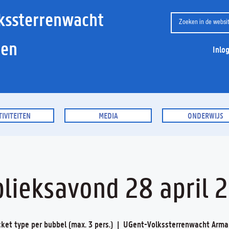
kssterrenwacht
ien
Inlo
TIVITEITEN
MEDIA
ONDERWIJS
lieksavond 28 april 
icket type per bubbel (max. 3 pers.)
  |  
UGent-Volkssterrenwacht Arma