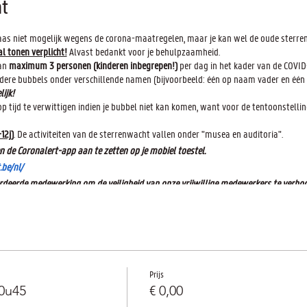
t
elaas niet mogelijk wegens de corona-maatregelen, maar je kan wel de oude sterr
al tonen verplicht!
Alvast bedankt voor je behulpzaamheid.
van
maximum 3 personen (kinderen inbegrepen!)
per dag in het kader van de COVID
rdere bubbels onder verschillende namen (bijvoorbeeld: één op naam vader en éé
ijk!
 op tijd te verwittigen indien je bubbel niet kan komen, want voor de tentoonstelling
12j)
. De activiteiten van de sterrenwacht vallen onder "musea en auditoria".
n de Coronalert-app aan te zetten op je mobiel toestel.
.be/nl/
rdeerde medewerking om de veiligheid van onze vrijwillige medewerkers te verhog
 is te vinden op:
https://www.armandpien.be/status-covid-19
Prijs
0u45
€ 0,00