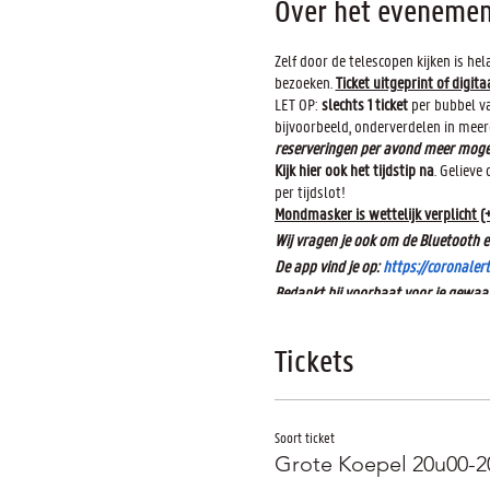
Over het evenemen
Zelf door de telescopen kijken is h
bezoeken.
Ticket uitgeprint of digita
LET OP:
slechts 1 ticket
per bubbel 
bijvoorbeeld, onderverdelen in mee
reserveringen per avond meer mogel
Kijk hier ook het tijdstip na
. Gelieve
per tijdslot!
Mondmasker is wettelijk verplicht (+
Wij vragen je ook om de Bluetooth e
De app vind je op:
https://coronalert
Bedankt bij voorbaat voor je gewaa
Meer informatie over de maatregelen
Tickets
Soort ticket
Grote Koepel 20u00-2