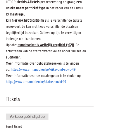
LET OP: 
slechts 4 tickets 
per reservering en graag 
een 
unieke naam per ticket type
 in het kader van de COVID-
19-maatregel.
Kijk hier ook het tijdstip na
 als je verschillende tickets 
reserveert. Je kan niet twee verschillende plaatsen 
tegelijkertijd bezoeken. Gelieve op tijd te verwittigen 
indien je niet kan komen.
Update: 
mondmasker is wettelijk verplicht (+12j)
. De 
activiteiten van de sterrenwacht vallen onder "musea en 
auditoria".
Meer informatie over publieksbezoeken is te vinden 
op: 
https://www.armandpien.be/kijkavond-covid-19
Meer informatie over de maatregelen is te vinden op: 
https://www.armandpien.be/status-covid-19
Tickets
Verkoop geëindigd op
Soort ticket