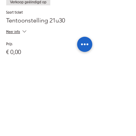
Verkoop geëindigd op
Soort ticket
Tentoonstelling 21u30
Meer info
Prijs
€ 0,00
Verkoop geëindigd op
Soort ticket
Galilei's Bril 20u-21u15
Meer info
Prijs
€ 0,00