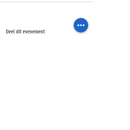
Deel dit evenement
Ik wil geïnformeerd blijven over de
activiteiten van de sterrenwacht via:
Ik ga akkoord met het privacybeleid.
Privacybeleid bekijken
Verzenden