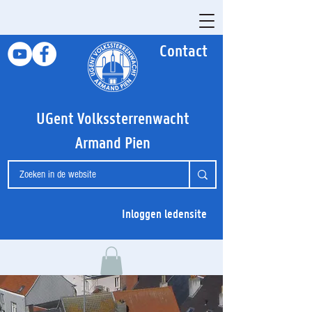
Contact
UGent Volkssterrenwacht
Armand Pien
Inloggen ledensite