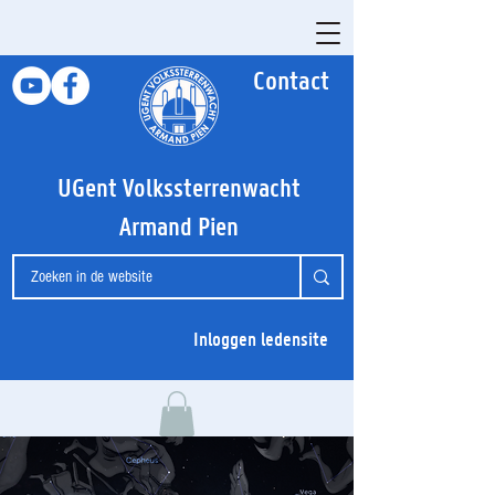
Contact
UGent Volkssterrenwacht
Armand Pien
Inloggen ledensite