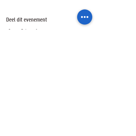
nodige maatregelen te respecteren.
Geen tickets voor deze avond? Geen nood, deze activiteit
wordt tweewekelijks herhaald tot en met 20 januari 2021.
Deel dit evenement
Raadpleeg deze link voor meer info over de maatregelen:
https://www.armandpien.be/status-covid-19
Ik wil geïnformeerd blijven over de
activiteiten van de sterrenwacht via:
Ik ga akkoord met het privacybeleid.
Privacybeleid bekijken
Verzenden