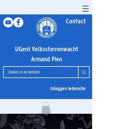
Contact
UGent Volkssterrenwacht
Armand Pien
Inloggen ledensite