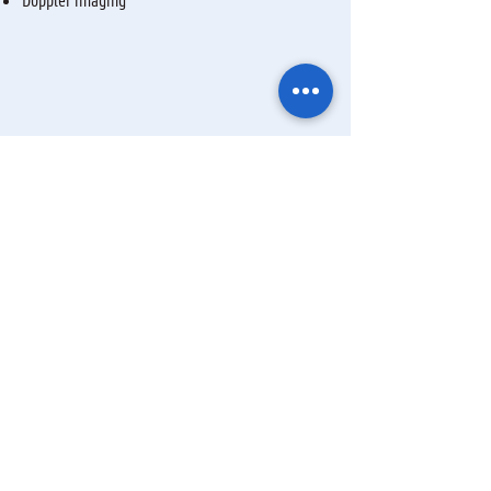
DOAS is een methode waarmee je heel gevoelig
bent voor specifieke spectrale structuren en
heel zwakke signalen uit een spectrum kan
halen, zolang je weet waar je naar moet zoeken.
Met Doppler imaging kan je details op roterende
sterren meten terwijl die veel te klein zijn om
met een telescoop te zien.
Ik wil geïnformeerd blijven over de
activiteiten van de sterrenwacht via: