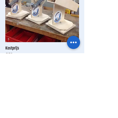
Kostprijs
€150
Er kunnen twee pakketten per klas worden
voorzien (€300)
Levering
Bij voorkeur afhalen op Universiteit Gent,
Krijgslaan 281 gebouw S9.
Ongeveer 2 weken na bestelling
Info en bestellingen
Contacteer
Jean-Pierre Grootaerd