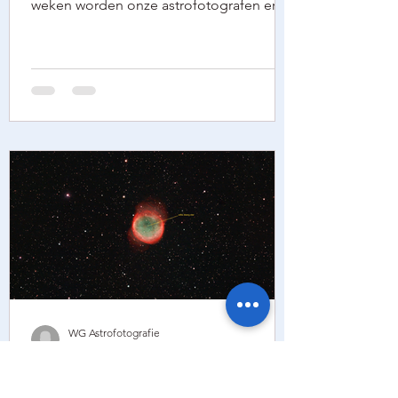
weken worden onze astrofotografen erg
geplaagd door de talrijke bewolkte
nachten. Op zondag 9 november 2025
hadden we dan uiteindelijk toch enkele
uren een heldere hemel. Ik heb toen mijn
Meade 14 inch telescoop (zelfde als in
kleine koepel) met een Optolong L e-
Nhance filter 44 x 3min (2u 12min) laten
belichten op de Krabnevel (M1) in het
sterrenbeeld Stier. Door een
herpositionering van een gebruikte
Astroph
WG Astrofotografie
22 sep 2025
Astrofotografie