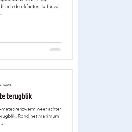
 zich de olifantenslurfnevel.
.
e lezen
te terugblik
n-meteorenzwerm weer achter
 terugblik. Rond het maximum
..