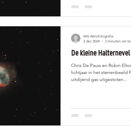
WG Astrofotografie
2 dec 2024
2 minuten om te
De kleine Halternevel
Chris De Pauw en Robin Elto
lichtjaar in het sterrenbeeld 
uitdijend gas uitgestoten...