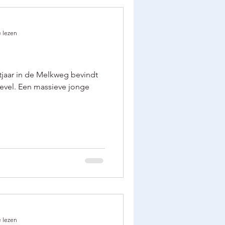
 lezen
tjaar in de Melkweg bevindt
evel. Een massieve jonge
 lezen