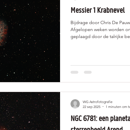
Messier 1 Krabnevel
Bijdrage door Chris De Pauw
Afgelopen weken worden onz
geplaagd door de talrijke b
november 2025 hadden we dan
uren een heldere hemel. Ik 
telescoop (zelfde als in kle
L e-Nhance filter 44 x 3min (
de Krabnevel (M1) in het sterrenbee
herpositionering van een ge
WG Astrofotografie
22 sep 2025
1 minuten om t
NGC 6781: een planeta
sterrenbeeld Arend