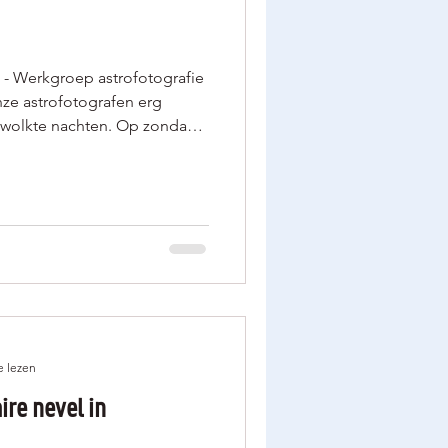
 - Werkgroep astrofotografie
e astrofotografen erg
ewolkte nachten. Op zondag 9
 uiteindelijk toch enkele
heb toen mijn Meade 14 inch
ine koepel) met een Optolong
2u 12min) laten belichten op
ld Stier. Door een
bruikte Astroph
e lezen
ire nevel in