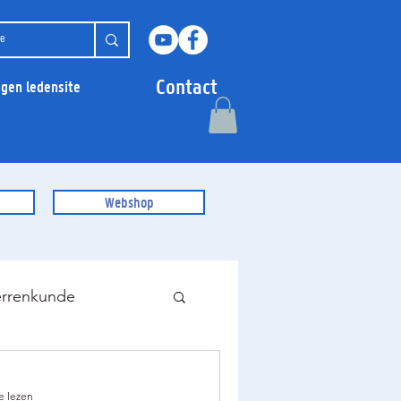
Contact
ggen ledensite
Webshop
errenkunde
e lezen