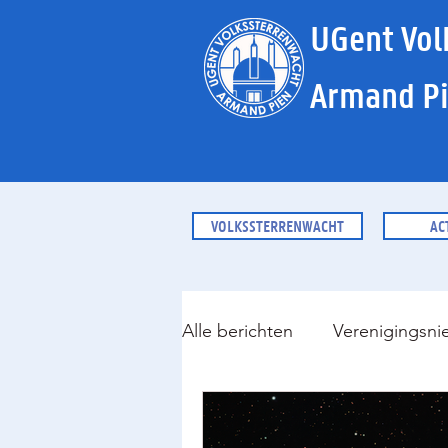
UGent Vol
Armand P
VOLKSSTERRENWACHT
AC
Alle berichten
Verenigingsni
JVS Gentster