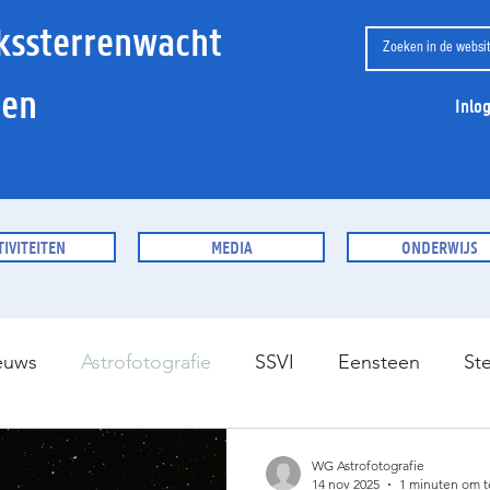
kssterrenwacht
ien
Inlo
TIVITEITEN
MEDIA
ONDERWIJS
euws
Astrofotografie
SSVI
Eensteen
St
WG Astrofotografie
14 nov 2025
1 minuten om t