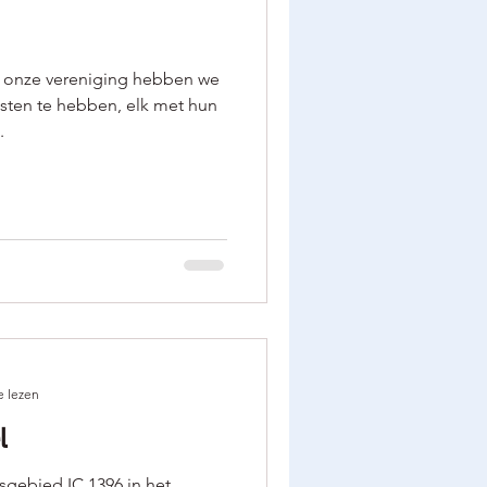
 onze vereniging hebben we
isten te hebben, elk met hun
.
e lezen
l
sgebied IC 1396 in het