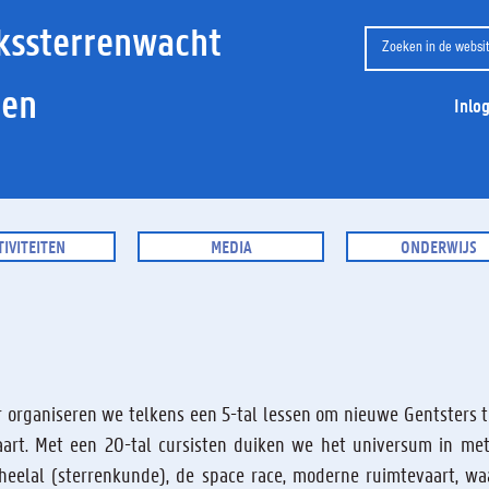
kssterrenwacht
ien
Inlo
TIVITEITEN
MEDIA
ONDERWIJS
ar organiseren we telkens een 5-tal lessen om nieuwe Gentsters 
aart. Met een 20-tal cursisten duiken we het universum in me
 heelal (sterrenkunde), de space race, moderne ruimtevaart, w