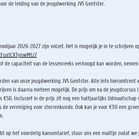
oor de leiding van de jeugdwerking JVS Gentster.
ooljaar 2026-2027 zijn volzet. Het is mogelijk je in te schrijven o
KRFuxtCXTynwMtz7
t of de capaciteit van de lessenreeks verhoogd kan worden, neme
orden van onze jeugdwerking JVS Gentster. Alle info hieromtrent 
chrijven is daarna meteen mogelijk. De prijs om na de jeugdcursus
s €50. Inclusief in de prijs zit nog een halfjaarlijks lidmaatscha
s de vereniging voor sterrenkunde. Ook kan je voor €30 een groene
n.
ebt op het voordelig kansentarief, stuur ons een mailtje zodat we