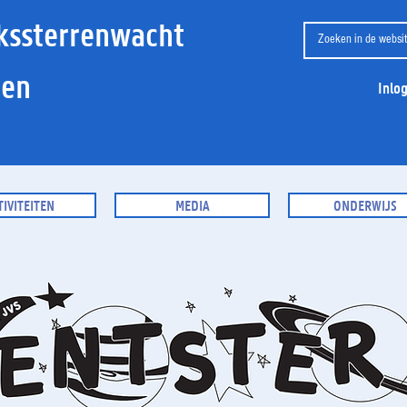
kssterrenwacht
ien
Inlo
TIVITEITEN
MEDIA
ONDERWIJS