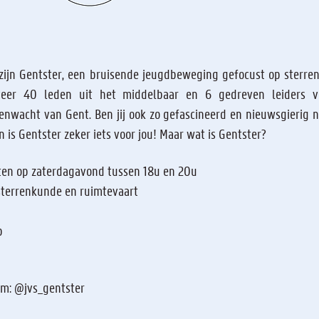
zijn Gentster, een bruisende jeugdbeweging gefocust op sterre
Voor de j
veer 40 leden uit het middelbaar en 6 gedreven leiders 
nwacht van Gent. Ben jij ook zo gefascineerd en nieuwsgierig na
n is Gentster zeker iets voor jou! Maar wat is Gentster?
Zit je in het middelbaar, en b
maken heeft met de ruimte? D
en op zaterdagavond tussen 18u en 20u
de jongerenwerking van de V
terrenkunde en ruimtevaart
zijn tevens ook de Ge
Jongerenvereniging Voor Ster
p
terecht bij
JVSGentster@gmai
am: @jvs_gentster