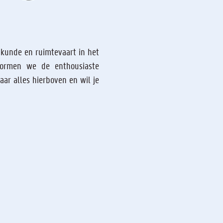
nkunde en ruimtevaart in het
eugd
vormen we de enthousiaste
ar alles hierboven en wil je
en je gefascineerd door alles wat te
an kan je terecht bij de Gentsters,
olksterrenwacht Armand Pien. Wij
ntse afdeling van de
JVS
, de
renkunde. Bij vragen kan je altijd
l.com
.