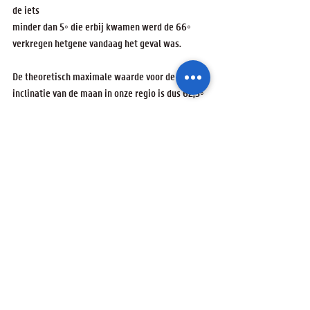
de iets
minder dan 5◦ die erbij kwamen werd de 66◦ 
verkregen hetgene vandaag het geval was.
De theoretisch maximale waarde voor de 
inclinatie van de maan in onze regio is dus 62,5◦ 
+ 5◦ = 67,5◦.
De voorwaarden zijn hiervoor dat de maan het 
zuiden passeert om 6u siderische tijd en dat de 
afwijking
van de maanbaan ten opzichte van het ecliptica 
maximaal in het voordeel speelt. De theoretisch 
minimale
waarde is 15,5◦ - 5◦ = 10,5◦. Hiervoor is de 
voorwaarde dat de maan het zuiden passeert om 
18u siderische
tijd en dat de afwijking van de maanbaan zo 
nadelig mogelijk is.