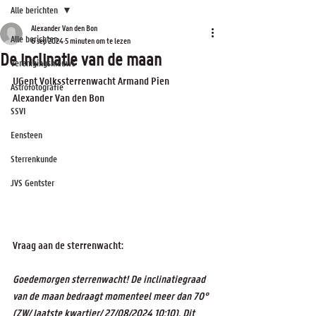
Alle berichten
Alexander Van den Bon
Alle berichten
6 sep 2024
5 minuten om te lezen
De inclinatie van de maan
Verenigingsnieuws
UGent Volkssterrenwacht Armand Pien
Astrofotografie
Alexander Van den Bon
SSVI
Eensteen
Sterrenkunde
JVS Gentster
Vraag aan de sterrenwacht:
Goedemorgen sterrenwacht! De inclinatiegraad 
van de maan bedraagt momenteel meer dan 70°
(ZW/ laatste kwartier/ 27/08/2024 10:10). Dit 