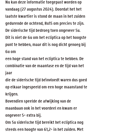
Nu kan deze informatie toegepast worden op 
vandaag (27 augustus 2024). Doordat het het 
laatste kwartier is stond de maan in het zuiden 
gedurende de ochtend, 8u15 om precies te zijn. 
De siderische tijd bedroeg toen ongeveer 5u.
Dit is niet de 6u om het ecliptica op het hoogste 
punt te hebben, maar dit is nog dicht genoeg bij 
6u om
een hoge stand van het ecliptica te hebben. De 
combinatie van de maanfase en de tijd van het 
jaar
die de siderische tijd be¨ınvloedt waren dus goed 
op elkaar ingespeeld om een hoge maanstand te 
krijgen.
Bovendien speelde de afwijking van de 
maanbaan ook in het voordeel en kwam er 
ongeveer 5◦ extra bij.
Om 5u siderische tijd bereikt het ecliptica nog 
steeds een hoogte van 61,2◦ in het zuiden. Met 