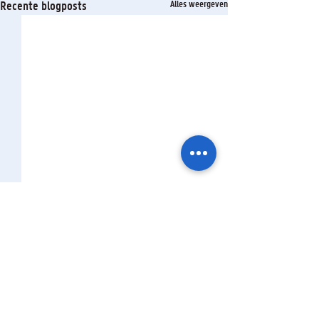
Recente blogposts
Alles weergeven
Opmerkingen
Lichthinder