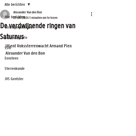
Alle berichten
Alexander Van den Bon
Alle berichten
29 okt 2024
1 minuten om te lezen
De verdwijnende ringen van
Verenigingsnieuws
Saturnus
Astrofotografie
UGent Vokssterrenwacht Armand Pien
SSVI
Alexander Van den Bon
Eensteen
Sterrenkunde
JVS Gentster